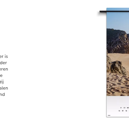
e
r is
nder
eren
ne
ij
alen
and