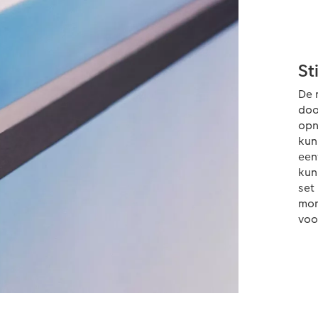
St
De 
doo
opn
kun
een
kun
set
mom
voo