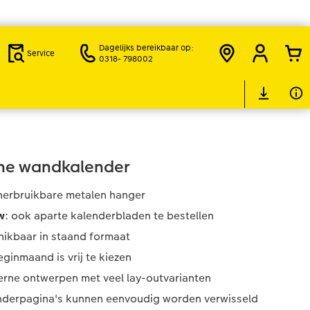
Dagelijks bereikbaar op:
Service
0318- 798002
ine wandkalender
herbruikbare metalen hanger
w
: ook aparte kalenderbladen te bestellen
hikbaar in staand formaat
ginmaand is vrij te kiezen
rne ontwerpen met veel lay-outvarianten
nderpagina's kunnen eenvoudig worden verwisseld