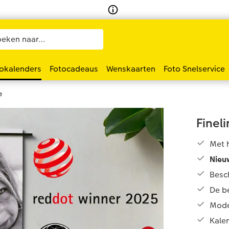
okalenders
Fotocadeaus
Wenskaarten
Foto Snelservice
e
Finel
Met 
Nieu
Besc
De be
Mode
Kale