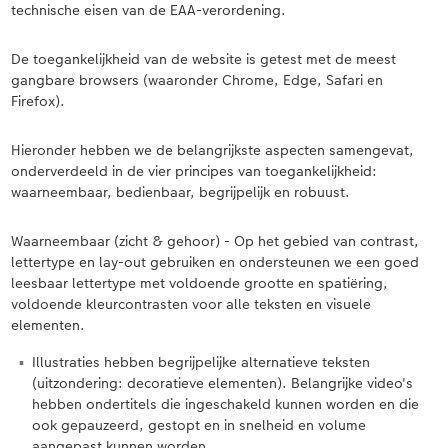
technische eisen van de EAA-verordening.
Ontwerpopties
Pasfoto's maken
De toegankelijkheid van de website is getest met de meest
gangbare browsers (waaronder Chrome, Edge, Safari en
Making Memories
Alle extra's
Firefox).
Hieronder hebben we de belangrijkste aspecten samengevat,
onderverdeeld in de vier principes van toegankelijkheid:
waarneembaar, bedienbaar, begrijpelijk en robuust.
Waarneembaar (zicht & gehoor) - Op het gebied van contrast,
lettertype en lay-out gebruiken en ondersteunen we een goed
leesbaar lettertype met voldoende grootte en spatiëring,
voldoende kleurcontrasten voor alle teksten en visuele
elementen.
Illustraties hebben begrijpelijke alternatieve teksten
(uitzondering: decoratieve elementen). Belangrijke video's
hebben ondertitels die ingeschakeld kunnen worden en die
ook gepauzeerd, gestopt en in snelheid en volume
aangepast kunnen worden.