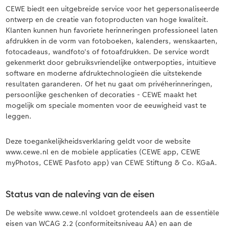
XXL Liggend
Mini retro prints
Foto op forex
Papiersoorten
Textiel
Trouwkaarten
CEWE biedt een uitgebreide service voor het gepersonaliseerde
 & App
ontwerp en de creatie van fotoproducten van hoge kwaliteit.
Compact Liggend
Square prints
Foto op hout
Fineline wandkalender
Fotomagneten
Babykaarten
Klanten kunnen hun favoriete herinneringen professioneel laten
rvice
afdrukken in de vorm van fotoboeken, kalenders, wenskaarten,
fotocadeaus, wandfoto's of fotoafdrukken. De service wordt
Compact Vierkant
Fine art prints
Foto op hexxas
Om op te schrijven
Dierencadeaus
Verjaardagskaarten
gekenmerkt door gebruiksvriendelijke ontwerpopties, intuïtieve
software en moderne afdruktechnologieën die uitstekende
Kids
Mini prints
Meerluik
Met designs
Telefoonhoesjes
Communiekaarten
resultaten garanderen. Of het nu gaat om privéherinneringen,
persoonlijke geschenken of decoraties - CEWE maakt het
Papiersoorten
Foto in lijst
Alle extra's
Alle extra's
Fotogeschenkboxen
Alle thema's
mogelijk om speciale momenten voor de eeuwigheid vast te
leggen.
Kaftsoorten
Premium poster
Art prints
Met reliëfopdruk
Deze toegankelijkheidsverklaring geldt voor de website
Mogelijkheden
Fotosets
www.cewe.nl en de mobiele applicaties (CEWE app, CEWE
myPhotos, CEWE Pasfoto app) van CEWE Stiftung & Co. KGaA.
Reliëfopdruk
Fotostickers
Status van de naleving van de eisen
Extra's
Fotobox
De website www.cewe.nl voldoet grotendeels aan de essentiële
eisen van WCAG 2.2 (conformiteitsniveau AA) en aan de
Art Collection
Lijsten