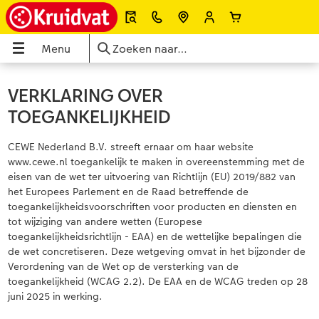
Menu
Menu
CEWE FOTOBOEK
Foto's afdrukken
Wanddecoratie
Fotokalenders
Fotocadeaus
Wenskaarten
Foto Snelservice
OEK
VERKLARING OVER
TOEGANKELIJKHEID
ken
Alle fotoboeken
Alle foto's
Foto op canvas
Alle kalenders
Alle fotocadeaus
Alle wenskaarten
Fotokiosk bij Kruidvat
CEWE Nederland B.V. streeft ernaar om haar website
ie
Large Staand
Foto meerdagenservice
Foto op premium poster
Wandkalenders
Woondecoratie
Dubbele kaarten
Meteen foto's uploaden
www.cewe.nl toegankelijk te maken in overeenstemming met de
eisen van de wet ter uitvoering van Richtlijn (EU) 2019/882 van
s
Large Liggend
Foto snelservice - Fotokiosk
Fotocollage
Afsprakenkalenders
Puzzels
Ansichtkaarten
Fotokaart ontwerpen
het Europees Parlement en de Raad betreffende de
toegankelijkheidsvoorschriften voor producten en diensten en
Medium
Fotovergrotingen
Foto op acrylglas
Bureaukalenders
Drinkbekers
Direct versturen
Pasfoto's maken
tot wijziging van andere wetten (Europese
toegankelijkheidsrichtlijn - EAA) en de wettelijke bepalingen die
de wet concretiseren. Deze wetgeving omvat in het bijzonder de
XL
Matte prints
Foto op aluminium
Agenda's
Speelgoed
Menu- en tafelkaarten
Zoek je winkel
Verordening van de Wet op de versterking van de
toegankelijkheid (WCAG 2.2). De EAA en de WCAG treden op 28
ice
XXL Staand
Retro prints
Galerijprint
Verjaardagskalenders
Kantoorartikelen
Kaart met insteekfoto
juni 2025 in werking.