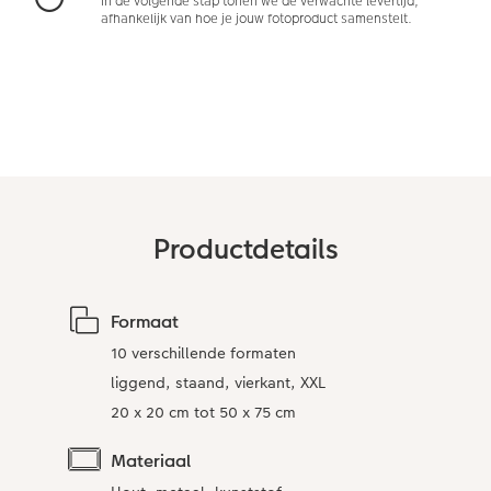
In de volgende stap tonen we de verwachte levertijd,
afhankelijk van hoe je jouw fotoproduct samenstelt.
Art Collection
Lijsten
Ontwerpopties
Pasfoto's maken
Making Memories
Alle extra's
Productdetails
Formaat
10 verschillende formaten
liggend, staand, vierkant, XXL
20 x 20 cm tot 50 x 75 cm
Materiaal