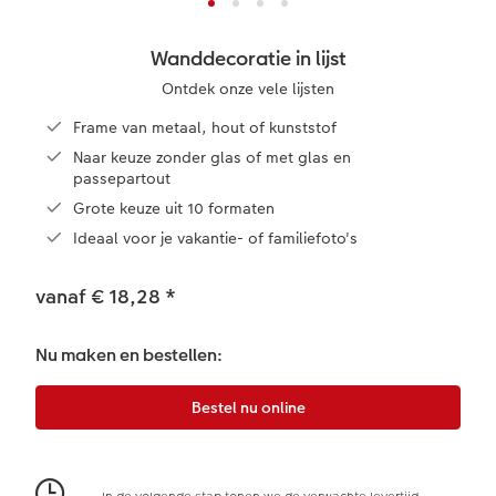
XXL Liggend
Mini retro prints
Foto op forex
Papiersoorten
Textiel
Trouwkaarten
Wanddecoratie in lijst
 & App
Ontdek onze vele lijsten
Compact Liggend
Square prints
Foto op hout
Fineline wandkalender
Fotomagneten
Babykaarten
rvice
Frame van metaal, hout of kunststof
Compact Vierkant
Fine art prints
Foto op hexxas
Om op te schrijven
Dierencadeaus
Verjaardagskaarten
Naar keuze zonder glas of met glas en
passepartout
Grote keuze uit 10 formaten
Kids
Mini prints
Meerluik
Met designs
Telefoonhoesjes
Communiekaarten
Ideaal voor je vakantie- of familiefoto's
Papiersoorten
Foto in lijst
Alle extra's
Alle extra's
Fotogeschenkboxen
Alle thema's
vanaf € 18,28
*
Kaftsoorten
Premium poster
Art prints
Met reliëfopdruk
Nu maken en bestellen:
Mogelijkheden
Fotosets
Reliëfopdruk
Fotostickers
Extra's
Fotobox