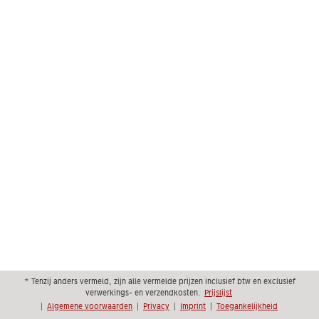
* Tenzij anders vermeld, zijn alle vermelde prijzen inclusief btw en exclusief
verwerkings- en verzendkosten.
Prijslijst
|
Algemene voorwaarden
|
Privacy
|
Imprint
|
Toegankelijkheid