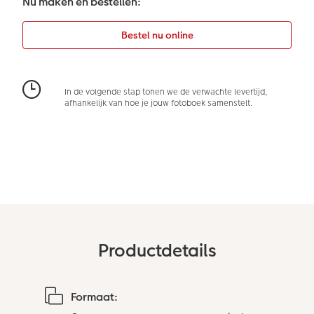
Nu maken en bestellen:
Art Collection
Lijsten
Ontwerpopties
Pasfoto's maken
Making Memories
Alle extra's
In de volgende stap tonen we de verwachte levertijd,
afhankelijk van hoe je jouw fotoboek samenstelt.
Productdetails
Formaat: