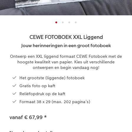
Mini retro prints
Foto op forex
Papiersoorten
Textiel
Trouwkaarten
XXL Liggend
 & App
Compact Liggend
Square prints
Foto op hout
Fineline wandkalender
Fotomagneten
Babykaarten
rvice
CEWE FOTOBOEK XXL Liggend
Compact Vierkant
Fine art prints
Foto op hexxas
Om op te schrijven
Dierencadeaus
Verjaardagskaarten
Jouw herinneringen in een groot fotoboek
Kids
Mini prints
Meerluik
Met designs
Telefoonhoesjes
Communiekaarten
Ontwerp een XXL liggend formaat CEWE Fotoboek met de
hoogste kwaliteit van papier. Kies uit verschillende
ontwerpen en begin vandaag nog!
Papiersoorten
Foto in lijst
Alle extra's
Alle extra's
Fotogeschenkboxen
Alle thema's
Het grootste (liggende) fotoboek
Kaftsoorten
Premium poster
Art prints
Met reliëfopdruk
Gratis foto op kaft
Reliëfopdruk op de kaft
Mogelijkheden
Fotosets
Formaat 38 x 29 (max. 202 pagina’s)
Reliëfopdruk
Fotostickers
vanaf € 67,99
*
Extra's
Fotobox