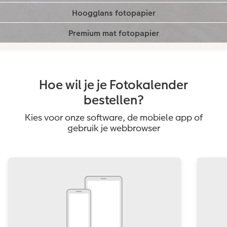
scherptediepte.
Dit premium fotopapier van FUJIFILM heeft
Lees meer
uitstekende details en scherptediepte, en een
reflectievrij oppervlak van de hoogste kwaliteit.
Hoe wil je je Fotokalender
bestellen?
Kies voor onze software, de mobiele app of
gebruik je webbrowser