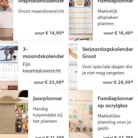
Afsprakenkalender
Familieplanner
Groot maandoverzicht
Makkelijk
afspraken
plannen
€ 14,95
*
€ 16,49
*
vanaf
vanaf
3-
Verjaardagskalender
maandskalender
Groot
Fijn
Voor speciale dagen die
kwartaaloverzicht
je niet mag vergeten
€ 23,99
*
€ 26,99
*
vanaf
vanaf
Jaarplanner
Familieplanner
op acrylglas
Handig
hulpmiddel bij
Makkelijke
het plannen
planning voor je
gezin
€ 11,49
*
€ 43,78
*