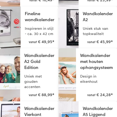
vanaf
vanaf
Art Collection
Lijsten
Fineline
Wandkalender
wandkalender
A2
Ontwerpopties
Pasfoto's maken
Inspireren in stijl
Uniek stuk van
Making Memories
Alle extra's
- ca. 30 x 42 cm
topkwaliteit
€ 49,95
*
€ 45,99
*
vanaf
vanaf
Wandkalender
Wandkalender
A2 Gold
met houten
Edition
ophangsysteem
Uniek met
Design in
gouden
eikenhout
accenten
€ 88,99
*
€ 24,28
*
vanaf
vanaf
Wandkalender
Wandkalender
Vierkant
A5 Liggend