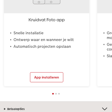
Kruidvat Foto app
Snelle installatie
Gr
mo
Ontwerp waar en wanneer je wilt
Ge
Automatisch projecten opslaan
co
Sl
App installeren
Betaalopties