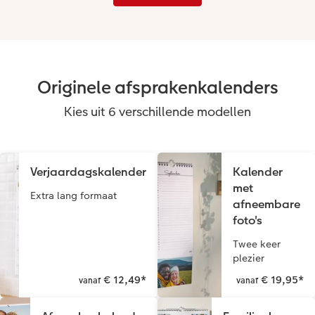
Originele afsprakenkalenders
Kies uit 6 verschillende modellen
Verjaardagskalender
Kalender
met
Extra lang formaat
afneembare
foto's
Twee keer
plezier
€ 12,49
*
€ 19,95
*
vanaf
vanaf