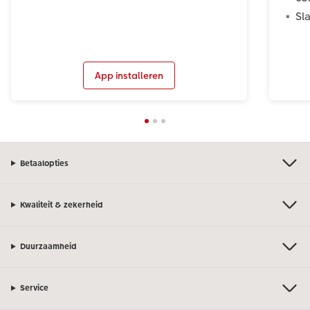
Sl
App installeren
Betaalopties
Kwaliteit & zekerheid
Duurzaamheid
Service