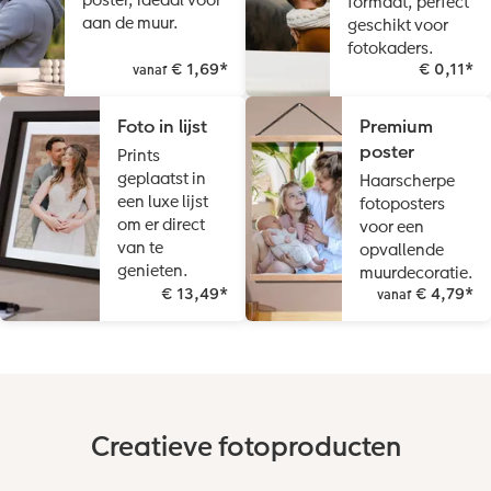
formaat, perfect
Reliëfopdruk
Fotostickers
aan de muur.
geschikt voor
fotokaders.
Extra's
Fotobox
€ 1,69
*
€ 0,11
*
vanaf
Art Collection
Lijsten
Foto in lijst
Premium
poster
Prints
Ontwerpopties
Pasfoto's maken
geplaatst in
Haarscherpe
een luxe lijst
fotoposters
Making Memories
Alle extra's
om er direct
voor een
van te
opvallende
genieten.
muurdecoratie.
€ 13,49
*
€ 4,79
*
vanaf
Creatieve fotoproducten