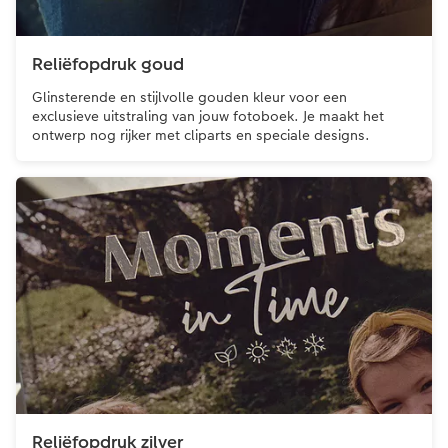
Ontwerpopties
Pasfoto's maken
Reliëfopdruk goud
Making Memories
Alle extra's
Glinsterende en stijlvolle gouden kleur voor een
exclusieve uitstraling van jouw fotoboek. Je maakt het
ontwerp nog rijker met cliparts en speciale designs.
Reliëfopdruk zilver