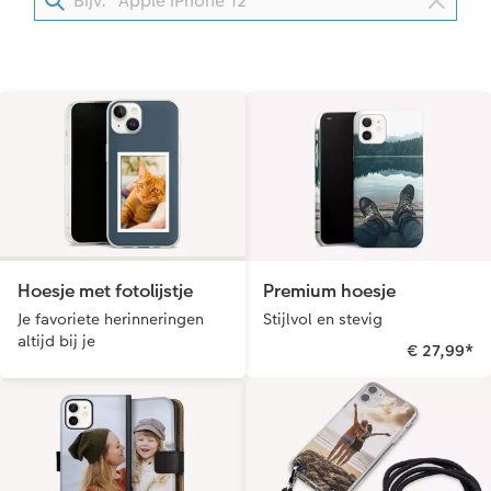
Reliëfopdruk
Fotostickers
Extra's
Fotobox
Art Collection
Lijsten
Ontwerpopties
Pasfoto's maken
Making Memories
Alle extra's
Hoesje met fotolijstje
Premium hoesje
Je favoriete herinneringen
Stijlvol en stevig
altijd bij je
€ 27,99
*