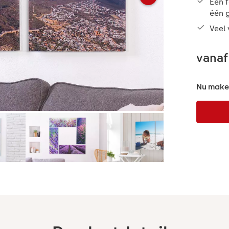
Eén f
één 
Veel 
vanaf
Nu maken