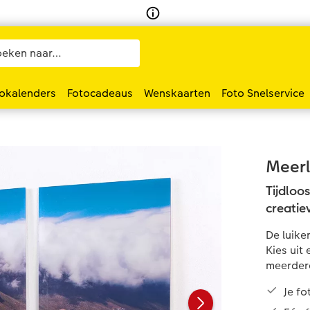
okalenders
Fotocadeaus
Wenskaarten
Foto Snelservice
Meerl
Tijdloo
creatie
De luike
Kies uit
meerdere
Je f