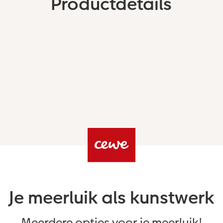
Productdetails
Je meerluik als kunstwerk
Meerdere opties voor je meerluik!