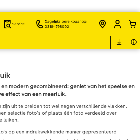
Dagelijks bereikbaar op:
Service
0318- 798002
uik
s en modern gecombineerd: geniet van het speelse en
ve effect van een meerluik.
n zijn uit te breiden tot wel negen verschillende vlakken.
 een selectie foto’s of plaats één foto verdeeld over
 luiken.
oto's op een indrukwekkende manier gepresenteerd