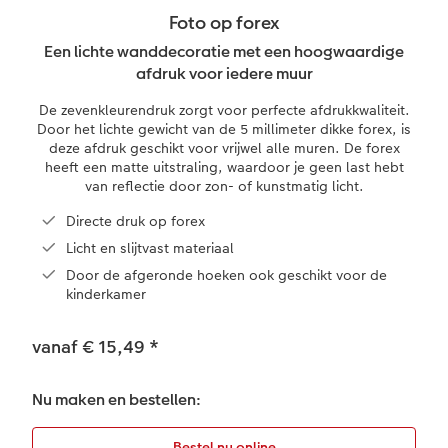
Foto op forex
XXL Liggend
Mini retro prints
Papiersoorten
Textiel
Trouwkaarten
Foto op forex
Een lichte wanddecoratie met een hoogwaardige
 & App
afdruk voor iedere muur
Compact Liggend
Square prints
Foto op hout
Fineline wandkalender
Fotomagneten
Babykaarten
rvice
De zevenkleurendruk zorgt voor perfecte afdrukkwaliteit.
Door het lichte gewicht van de 5 millimeter dikke forex, is
Compact Vierkant
Fine art prints
Foto op hexxas
Om op te schrijven
Dierencadeaus
Verjaardagskaarten
deze afdruk geschikt voor vrijwel alle muren. De forex
heeft een matte uitstraling, waardoor je geen last hebt
van reflectie door zon- of kunstmatig licht.
Kids
Mini prints
Meerluik
Met designs
Telefoonhoesjes
Communiekaarten
Directe druk op forex
Papiersoorten
Foto in lijst
Alle extra's
Alle extra's
Fotogeschenkboxen
Alle thema's
Licht en slijtvast materiaal
Door de afgeronde hoeken ook geschikt voor de
Kaftsoorten
Premium poster
Art prints
Met reliëfopdruk
kinderkamer
Mogelijkheden
Fotosets
vanaf € 15,49
*
Reliëfopdruk
Fotostickers
Nu maken en bestellen:
Extra's
Fotobox