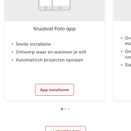
Kruidvat Foto app
Gr
mo
Snelle installatie
Ge
Ontwerp waar en wanneer je wilt
co
Automatisch projecten opslaan
Sl
App installeren