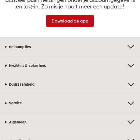
en log-in. Zo mis je nooit meer een update!
Art Collection
Lijsten
Download de app
Ontwerpopties
Pasfoto's maken
Making Memories
Alle extra's
Betaalopties
Kwaliteit & zekerheid
Duurzaamheid
Service
Algemeen