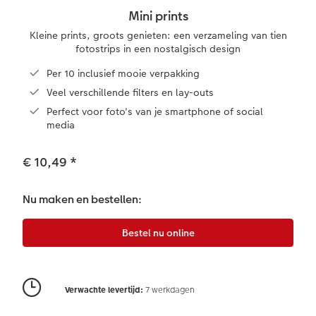
Mini prints
XXL Liggend
Mini retro prints
Foto op forex
Papiersoorten
Textiel
Trouwkaarten
Kleine prints, groots genieten: een verzameling van tien
 & App
fotostrips in een nostalgisch design
Compact Liggend
Square prints
Foto op hout
Fineline wandkalender
Fotomagneten
Babykaarten
Per 10 inclusief mooie verpakking
rvice
Veel verschillende filters en lay-outs
Compact Vierkant
Fine art prints
Foto op hexxas
Om op te schrijven
Dierencadeaus
Verjaardagskaarten
Perfect voor foto's van je smartphone of social
media
Kids
Mini prints
Meerluik
Met designs
Telefoonhoesjes
Communiekaarten
€ 10,49
*
Papiersoorten
Foto in lijst
Alle extra's
Alle extra's
Fotogeschenkboxen
Alle thema's
Nu maken en bestellen:
Kaftsoorten
Premium poster
Art prints
Met reliëfopdruk
Mogelijkheden
Fotosets
Reliëfopdruk
Fotostickers
Verwachte levertijd:
7 werkdagen
Extra's
Fotobox