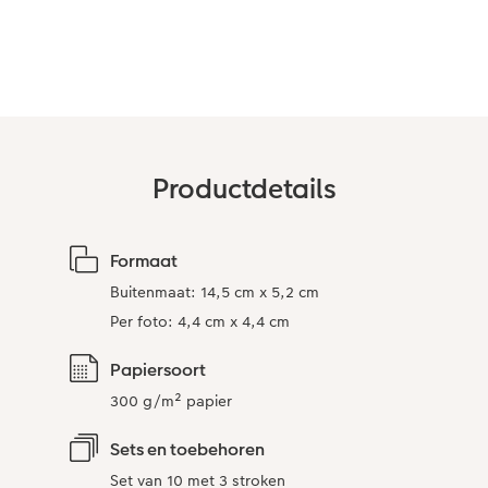
Art Collection
Lijsten
Ontwerpopties
Pasfoto's maken
Making Memories
Alle extra's
Productdetails
Formaat
Buitenmaat: 14,5 cm x 5,2 cm
Per foto: 4,4 cm x 4,4 cm
Papiersoort
300 g/m² papier
Sets en toebehoren
Set van 10 met 3 stroken