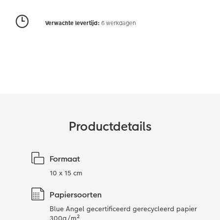
Art Collection
Lijsten
Verwachte levertijd:
6 werkdagen
Ontwerpopties
Pasfoto's maken
Making Memories
Alle extra's
Productdetails
Formaat
10 x 15 cm
Papiersoorten
Blue Angel gecertificeerd gerecycleerd papier
300g/m²