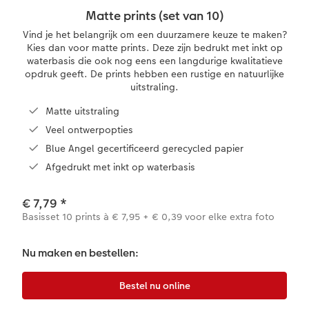
Matte prints (set van 10)
XXL Liggend
Mini retro prints
Foto op forex
Papiersoorten
Textiel
Trouwkaarten
Vind je het belangrijk om een duurzamere keuze te maken?
 & App
Kies dan voor matte prints. Deze zijn bedrukt met inkt op
waterbasis die ook nog eens een langdurige kwalitatieve
Compact Liggend
Square prints
Foto op hout
Fineline wandkalender
Fotomagneten
Babykaarten
opdruk geeft. De prints hebben een rustige en natuurlijke
rvice
uitstraling.
Compact Vierkant
Fine art prints
Foto op hexxas
Om op te schrijven
Dierencadeaus
Verjaardagskaarten
Matte uitstraling
Veel ontwerpopties
Kids
Mini prints
Meerluik
Met designs
Telefoonhoesjes
Communiekaarten
Blue Angel gecertificeerd gerecycled papier
Papiersoorten
Foto in lijst
Alle extra's
Alle extra's
Fotogeschenkboxen
Alle thema's
Afgedrukt met inkt op waterbasis
Kaftsoorten
Premium poster
Art prints
Met reliëfopdruk
€ 7,79
*
Basisset 10 prints à € 7,95 + € 0,39 voor elke extra foto
Mogelijkheden
Fotosets
Nu maken en bestellen:
Reliëfopdruk
Fotostickers
Extra's
Fotobox