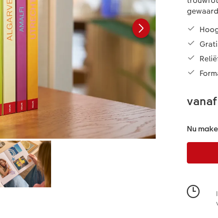
trouwfot
gewaard
Hoog
Grati
Reli
Form
vanaf
Nu maken