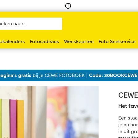
okalenders
Fotocadeaus
Wenskaarten
Foto Snelservice
agina's gratis
bij je CEWE FOTOBOEK |
Code: 30BOOKCEWE
CEWE 
Het fav
Een staa
je nu ho
in dit g