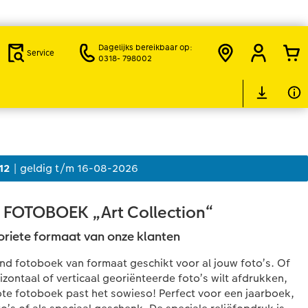
Dagelijks bereikbaar op:
Service
0318- 798002
12
| geldig t/m 16-08-2026
FOTOBOEK „Art Collection“
oriete formaat van onze klanten
nd fotoboek van formaat geschikt voor al jouw foto’s. Of
rizontaal of verticaal georiënteerde foto’s wilt afdrukken,
rote fotoboek past het sowieso! Perfect voor een jaarboek,