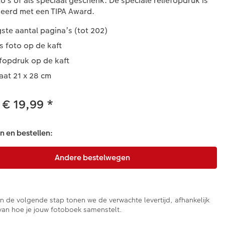
o’s of als speciaal geschenk. De speciale reliëfopdruk is
eerd met een TIPA Award.
ste aantal pagina’s (tot 202)
s foto op de kaft
ëfopdruk op de kaft
aat 21 x 28 cm
 € 19,99
*
 en bestellen:
In de volgende stap tonen we de verwachte levertijd, afhankelijk
van hoe je jouw fotoboek samenstelt.